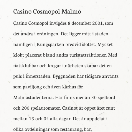
Casino Cosmopol Malmö
Casino Cosmopol invigdes 8 december 2001, som
det andra i ordningen. Det ligger mitt i staden,
nämligen i Kungsparken bredvid slottet. Mycket
klokt placerat bland andra turistattraktioner. Med
nattklubbar och krogar i närheten skapar det en
puls i innerstaden. Byggnaden har tidigare använts
som paviljong och även kårhus för
Malmöstudenterna. Här finns mer än 30 spelbord
och 200 spelautomater. Casinot är öppet året runt
mellan 13 och 04 alla dagar. Det är uppdelat i
olika avdelningar som restaurang, bar,