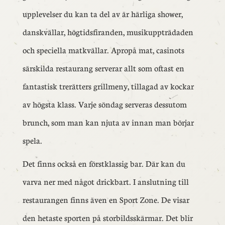
upplevelser du kan ta del av är härliga shower,
danskvällar, högtidsfiranden, musikuppträdaden
och speciella matkvällar. Apropå mat, casinots
särskilda restaurang serverar allt som oftast en
fantastisk trerätters grillmeny, tillagad av kockar
av högsta klass. Varje söndag serveras dessutom
brunch, som man kan njuta av innan man börjar
spela.
Det finns också en förstklassig bar. Där kan du
varva ner med något drickbart. I anslutning till
restaurangen finns även en Sport Zone. De visar
den hetaste sporten på storbildsskärmar. Det blir