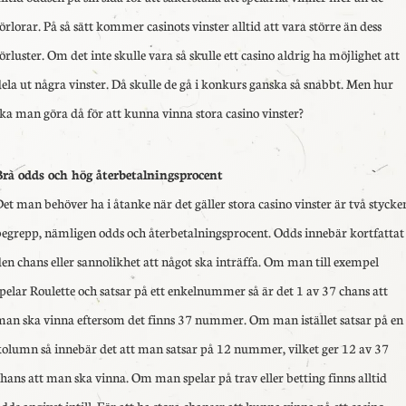
örlorar. På så sätt kommer casinots vinster alltid att vara större än dess
örluster. Om det inte skulle vara så skulle ett casino aldrig ha möjlighet att
ela ut några vinster. Då skulle de gå i konkurs ganska så snabbt. Men hur
ka man göra då för att kunna vinna stora casino vinster?
Bra odds och hög återbetalningsprocent
et man behöver ha i åtanke när det gäller stora casino vinster är två stycke
begrepp, nämligen odds och återbetalningsprocent. Odds innebär kortfattat
en chans eller sannolikhet att något ska inträffa. Om man till exempel
pelar Roulette och satsar på ett enkelnummer så är det 1 av 37 chans att
man ska vinna eftersom det finns 37 nummer. Om man istället satsar på en
kolumn så innebär det att man satsar på 12 nummer, vilket ger 12 av 37
hans att man ska vinna. Om man spelar på trav eller betting finns alltid