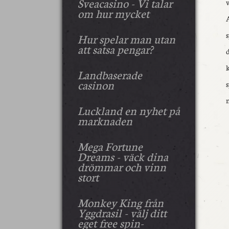
Sveacasino - Vi talar
v
om hur mycket
A
Hur spelar man utan
att satsa pengar?
d
k
Landbaserade
casinon
s
Luckland en nyhet på
marknaden
Mega Fortune
Dreams - väck dina
drömmar och vinn
stort
Monkey King från
Yggdrasil - välj ditt
eget free spin-