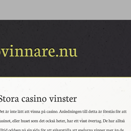
vinnare.nu
Stora casino vinster
et är inte lätt att vinna på casino. Anledningen till detta är förstås för att
asinot, eller huset som det också heter, har ett visst övertag. De har alltså
lltid oddsen på sin sida för att säkerställa att spelarna vinner mer än de