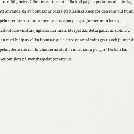
instmöjligheter. Glöm inte att också hålla koll på jackpottar av alla de slag.
tt använda sig av bonusar är också ett klassiskt knep för den som vill kunn
spela mer utan att satsa mer av sina egna pengar. Ju mer man kan spela,
esto större vinstmöjligheter har man. Ett spel där detta gäller är slots. Du
an med hjälp av olika bonusar spela ett visst antal spins gratis och ju mer 
pelar, desto större blir chanserna att du vinner stora pengar! Du kan läsa
mer om slots på svenskaspelautomater.se.