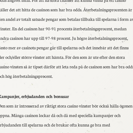
dds angivet intill. För att ha stora chanser att kunna vinna på ett casino
äller det att hitta de casinon som har bra odds. Återbetalningsprocenten är
en andel av totalt satsade pengar som betalas tillbaka till spelarna i form a
vinster. En del casinon har 90-91 procents återbetalningsprocent, medan
ndra casinon har upp till 97-98 procent. Ju högre återbetalningsprocent,
esto mer av casinots pengar går till spelarna och det innebär att det finns
ler och/eller större vinster att hämta. För den som är ute efter den stora
asino vinsten så är tipset därför att leta reda på de casinon som har bra odd
och hög återbetalningsprocent.
Kampanjer, erbjudanden och bonusar
en som är intresserad av riktigt stora casino vinster bör också hålla ögonen
öppna. Många casinon lockar då och då med speciella kampanjer och
erbjudanden till spelarna och de brukar ofta kunna ge bra med